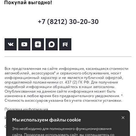
+7 (8212) 30-20-30
Вся представленная на сайте информация, касающаяся стоимости
автомобилей, аксессуаров* и сервисного обслуживания, носит
информационный характер и не является публичной офертой,
определяемой положениями ст. 437 (2) ГК РФ. Для получения
подробной информации обращайтесь в наши автосалоны.
Опубликованная на данном сайте информация может быть
изменена в любое время без предварительного уведомления. *
Стоимость аксессуаров указана без учета стоимости установки.
Правовая информация
×
Изменить настройку cookies
Мы используем файлы cookie
Сбросить cookie
Это необходимо для полноценного функционирования
сайта. Продолжая использовать сайт, вы соглашаетесь со