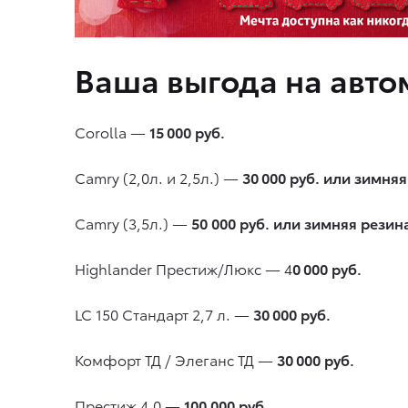
Ваша выгода на авто
Corolla —
15 000 руб.
Camry (2,0л. и 2,5л.) —
30 000 руб. или зимня
Camry (3,5л.) —
50
000 руб. или зимняя резин
Highlander Престиж/Люкс — 4
0 000 руб.
LC 150 Стандарт 2,7 л. —
30 000 руб.
Комфорт ТД / Элеганс ТД —
30 000 руб.
Престиж 4,0 —
100 0
00 руб.