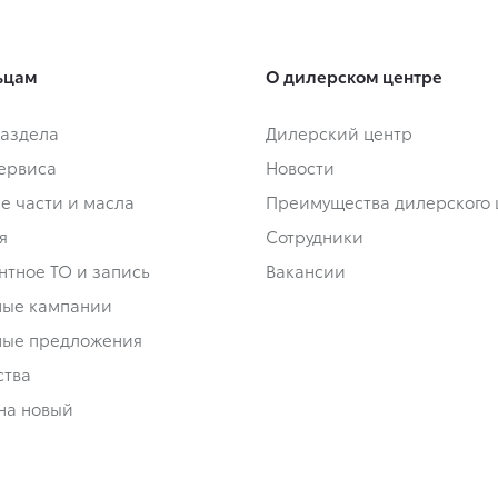
ьцам
О дилерском центре
аздела
Дилерский центр
сервиса
Новости
е части и масла
Преимущества дилерского 
я
Сотрудники
нтное ТО и запись
Вакансии
ные кампании
ные предложения
ства
на новый