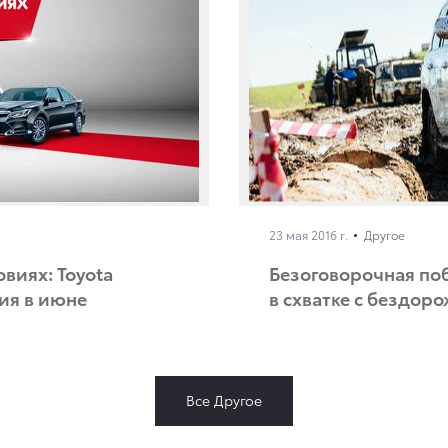
23 мая 2016 г.
Другое
виях: Toyota
Безоговорочная по
ия в июне
в схватке с бездор
Все Другое