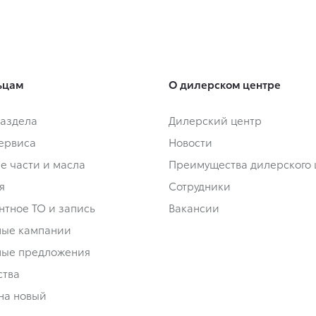
ьцам
О дилерском центре
аздела
Дилерский центр
сервиса
Новости
е части и масла
Преимущества дилерского 
я
Сотрудники
нтное ТО и запись
Вакансии
ные кампании
ные предложения
ства
на новый