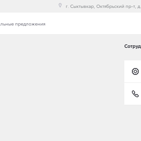
г. Сыктывкар, Октябрьский пр-т, д
льные предложения
Вакансии
Сотру
А ПРИСТУПИЛА К РЕ
ЕРВИСНОЙ КАМПАНИ
Х ЖЕСТКИХ КРЫШАХ 
YOTA HILUX.