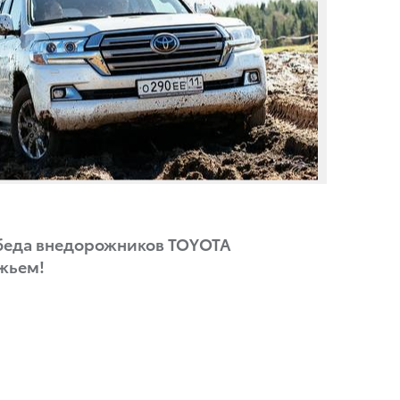
беда внедорожников TOYOTA
ожьем!