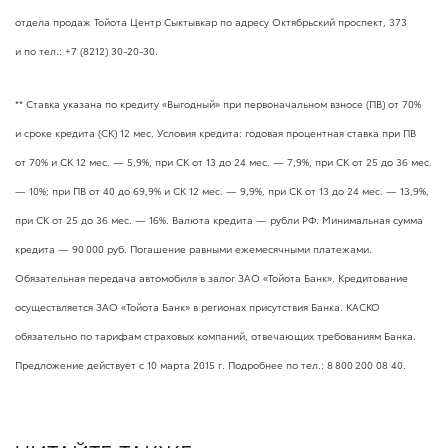
отдела продаж Тойота Центр Сыктывкар по адресу Октябрьский проспект, 373
и по тел.:
+7 (8212) 30-20-30
.
** Ставка указана по кредиту «Выгодный» при первоначальном взносе (ПВ) от 70%
и сроке кредита (СК) 12 мес. Условия кредита: годовая процентная ставка при ПВ
от 70% и СК 12 мес. — 5,9%, при СК от 13 до 24 мес. — 7,9%, при СК от 25 до 36 мес.
— 10%; при ПВ от 40 до 69,9% и СК 12 мес. — 9,9%, при СК от 13 до 24 мес. — 13,9%,
при СК от 25 до 36 мес. — 16%. Валюта кредита — рубли РФ. Минимальная сумма
кредита — 90 000 руб. Погашение равными ежемесячными платежами.
Обязательная передача автомобиля в залог ЗАО «Тойота Банк». Кредитование
осуществляется ЗАО «Тойота Банк» в регионах присутствия Банка. КАСКО
обязательно по тарифам страховых компаний, отвечающих требованиям Банка.
Предложение действует с 10 марта 2015 г. Подробнее по тел.: 8 800 200 08 40.