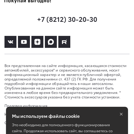
+7 (8212) 30-20-30
Вся представленная на сайте информация, касающаяся стоимости
автомобилей, аксессуаров* и сервисного обслуживания, носит
информационный характер и не является публичной офертой,
определяемой положениями ст. 437 (2) ГК РФ. Для получения
подробной информации обращайтесь в наши автосалоны.
Опубликованная на данном сайте информация может быть
изменена в любое время без предварительного уведомления. *
Стоимость аксессуаров указана без учета стоимости установки.
Правовая информация
×
Изменить настройку cookies
Мы используем файлы cookie
Сбросить cookie
Это необходимо для полноценного функционирования
сайта. Продолжая использовать сайт, вы соглашаетесь со