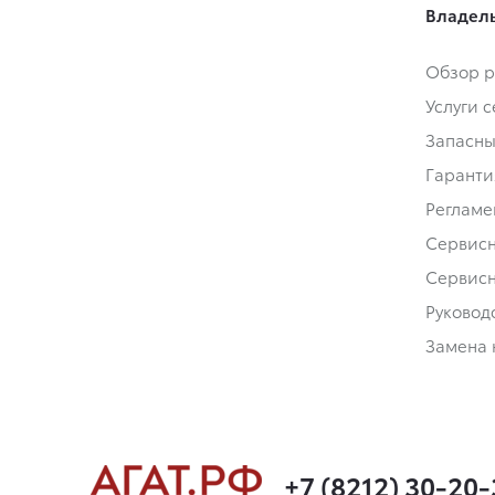
Владел
Обзор р
Услуги 
Запасны
Гаранти
Регламе
Сервис
Сервис
Руковод
Замена 
+7 (8212) 30-20