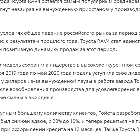
 года Toyota RAV4 остается самым популярным cреднера
стигнут невзирая на вынужденную приостановку производ
 условиях общее падение российского рынка за период с
 к результатам прошлого года. Toyota RAV4 стал единс
м позитивную динамику продаж за этот период.
 модель сохранила лидерство в высококонкурентном се
я 2019 года по май 2020 года модель уступила свое лид
 у дилеров из-за вынужденной паузы в работе завода То
сле возобновления производства для удовлетворения в
ые смены в выходные.
тупным большему количеству клиентов, Тойота разрабо
ыл снижен вдвое, с 20% до 10%, и теперь решиться на 
й при оформлении кредита на 12 месяцев. Также Toyota 