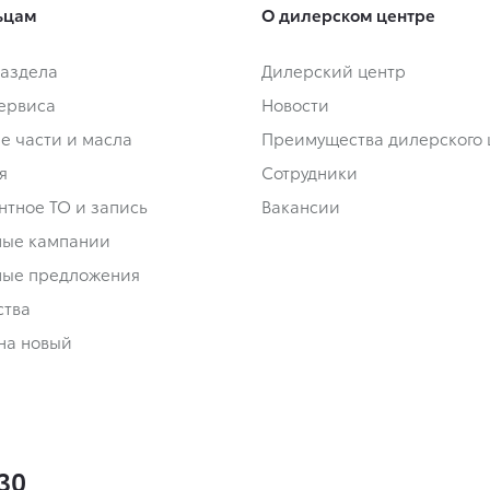
ьцам
О дилерском центре
аздела
Дилерский центр
сервиса
Новости
е части и масла
Преимущества дилерского 
я
Сотрудники
нтное ТО и запись
Вакансии
ные кампании
ные предложения
ства
на новый
-30