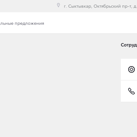
г. Сыктывкар, Октябрьский пр-т, д
льные предложения
Вакансии
Сотру
ЫЙ В КЛАССЕ: TOYOT
 РОСТ НА ПАДАЮЩЕМ