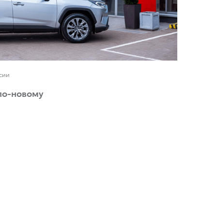
ссии
по-новому