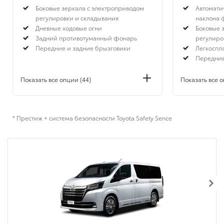
Боковые зеркала с электроприводом
Автомати
регулировки и складывания
наклона 
Дневные ходовые огни
Боковые 
Задний противотуманный фонарь
регулиро
Передние и задние брызговики
Легкоспл
Передние
Показать все опции (44)
Показать все о
* Престиж + система безопасности Toyota Safety Sence