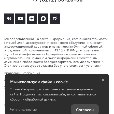
Вся представленная на сайте информация, касающаяся стоимости
автомобилей, аксессуаров* и сервисного обслуживания, носит
информационный характер и не является публичной офертой,
определяемой положениями ст. 437 (2) ГК РФ. Для получения
подробной информации обращайтесь в наши автосалоны.
Опубликованная на данном сайте информация может быть
изменена в любое время без предварительного уведомления. *
Стоимость аксессуаров указана без учета стоимости установки.
Правовая информация
×
Изменить настройку cookies
Мы используем файлы cookie
Сбросить cookie
Это необходимо для полноценного функционирования
сайта. Продолжая использовать сайт, вы соглашаетесь со
сбором и обработкой данных.
©
2026
ООО «Агат-Коми»
Согласен
Читать полностью